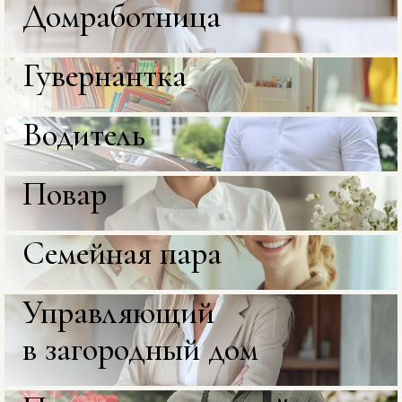
Домработница
Гувернантка
Водитель
Повар
Семейная пара
Управляющий 

в загородный дом