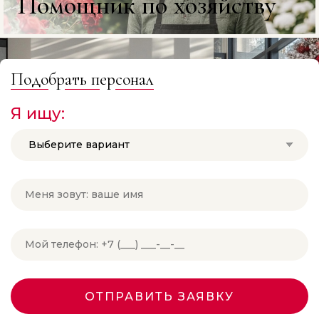
Помощник по хозяйству
Подо
бр
ать п
ер
сонал
Я ищу:
Выберите вариант
ОТПРАВИТЬ ЗАЯВКУ