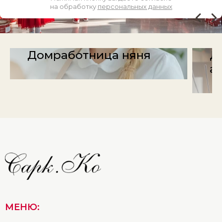
на обработку
персональных данных
Домработница няня
Д
а
МЕНЮ: