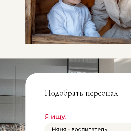
Подо
бр
ать п
ер
сонал
Я ищу:
Няня - воспитатель