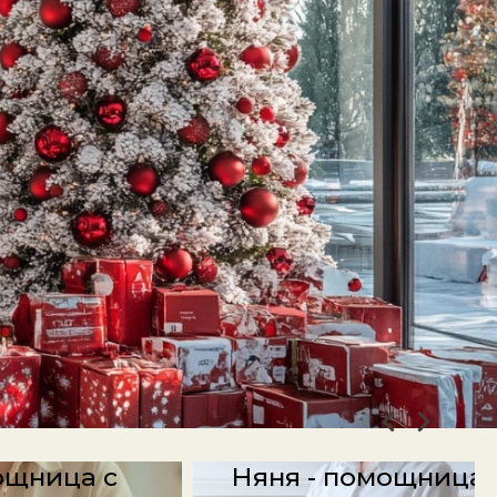
ощница с
Няня - помощница 