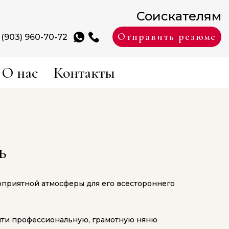
Соискателям
Отправить резюме
 (903) 960-70-72
О нас
Контакты
ь
гоприятной атмосферы для его всестороннего
йти профессиональную, грамотную няню