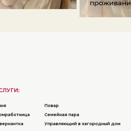
проживан
СЛУГИ:
яня
Повар
омработница
Семейная пара
увернантка
Управляющий в загородный дом