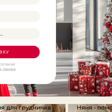
ВКУ
согласие
х данных
я для грудничка
Няня - пом